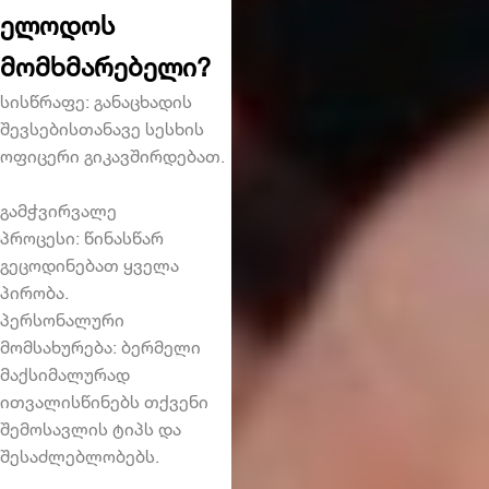
ელოდოს
მომხმარებელი?
სისწრაფე: განაცხადის
შევსებისთანავე სესხის
ოფიცერი გიკავშირდებათ.
გამჭვირვალე
პროცესი: წინასწარ
გეცოდინებათ ყველა
პირობა.
პერსონალური
მომსახურება: ბერმელი
მაქსიმალურად
ითვალისწინებს თქვენი
შემოსავლის ტიპს და
შესაძლებლობებს.