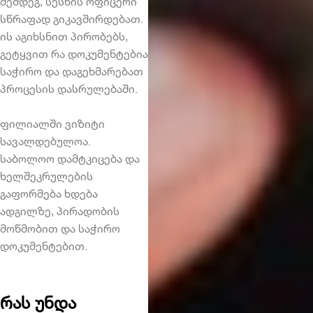
შემდეგ, სესხის ოფიცერი
სწრაფად გიკავშირდებათ.
ის აგიხსნით პირობებს,
გეტყვით რა დოკუმენტებია
საჭირო და დაგეხმარებათ
პროცესის დასრულებაში.
ფილიალში ვიზიტი
სავალდებულოა.
საბოლოო დამტკიცება და
ხელშეკრულების
გაფორმება ხდება
ადგილზე, პირადობის
მოწმობით და საჭირო
დოკუმენტებით.
რას უნდა