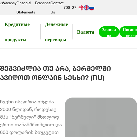
ws
Vacancy
Financial
Branches
Contact
700
27
Statements
Us
300
56
Кредитные
Денежные
50
Заявка
Погаш
Валюта
на
креди
продукты
переводы
кредит
შეგვიძლია თუ არა, ბერმელში
ავიღოთ ონლაინ სესხი? (RU)
ჩვენი ისტორია იწყება
2000 წლიდან, როდესაც
შპს “ბერმელი” მხოლოდ
ერთი თანამშრომლით და
600 დოლარის ბიუჯეტით