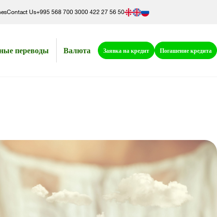
hes
Contact Us
+995 568 700 300
0 422 27 56 50
ные переводы
Валюта
Заявка на кредит
Погашение кредита