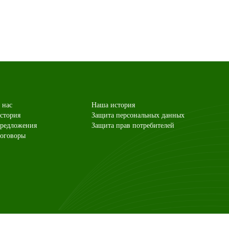
 нас
Наша история
стория
Защита персональных данных
редложения
Защита прав потребителей
оговоры