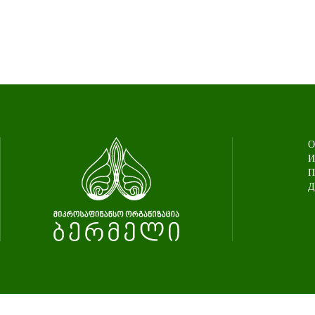
О
И
П
Д