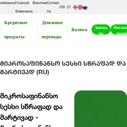
ws
Vacancy
Financial
Branches
Contact
700
27
Statements
Us
300
56
Кредитные
Денежные
50
Заявка
Погаш
Валюта
на
креди
продукты
переводы
кредит
მიკროსაფინანსო სესხი სწრაფად და
მარტივად (RU)
მიკროსაფინანსო
სესხი სწრაფად და
მარტივად -